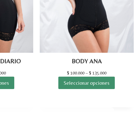
 DIARIO
BODY ANA
000
$
100.000
–
$
135.000
ones
Seleccionar opciones