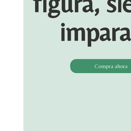
figura, si
impara
Compra ahora