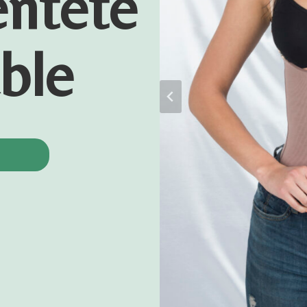
éntete
ble