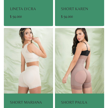
LINETA LYCRA
SHORT KAREN
$
94.000
$
94.000
SHORT MARIANA
SHORT PAULA