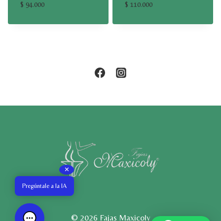
$
94.000
$
110.000
✕
Pregúntale a la IA
© 2026 Fajas Maxicoly