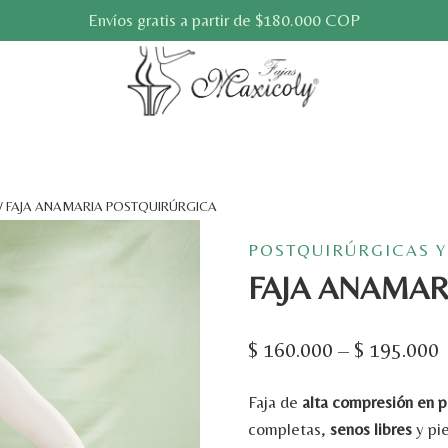
Envíos gratis a partir de $180.000 COP
/
FAJA ANAMARIA POSTQUIRÚRGICA
POSTQUIRÚRGICAS Y
FAJA ANAMAR
$
160.000
–
$
195.000
Faja
de
alta
compresión
en
p
completas,
senos
libres
y
pi