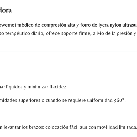
dora
owernet
médico
de
compresión
alta
y
forro
de
lycra
nylon
ultras
so
terapéutico
diario,
ofrece
soporte
firme,
alivio
de
la
presión
nar
líquidos
y
minimizar
flacidez.
emidades
superiores
o
cuando
se
requiere
uniformidad
360°.
in
levantar
los
brazos:
colocación
fácil
aun
con
movilidad
limitada