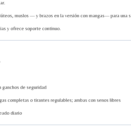
ar.
lúteos,
muslos —
y
brazos
en
la
versión
con
mangas—
para
una
s
ias
y
ofrece
soporte
continuo.
)
n
ganchos
de
seguridad
gas
completas
o
tirantes
regulables;
ambas
con
senos
libres
eado
diario