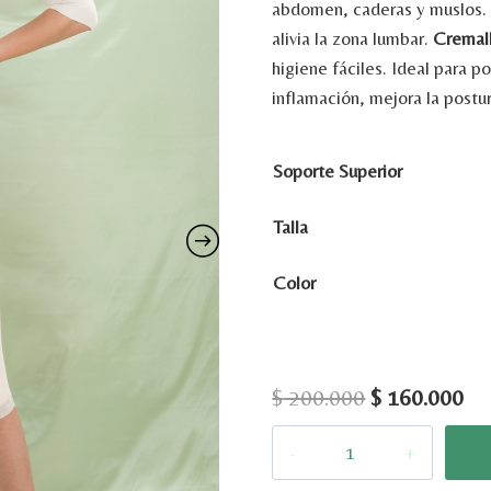
abdomen,
caderas
y
muslos
alivia
la
zona
lumbar.
Cremal
higiene
fáciles.
Ideal
para
po
inflamación,
mejora
la
postu
Soporte Superior
Talla
Color
El
El
$
200.000
$
160.000
precio
pr
FAJA
original
ac
ANAMARIA