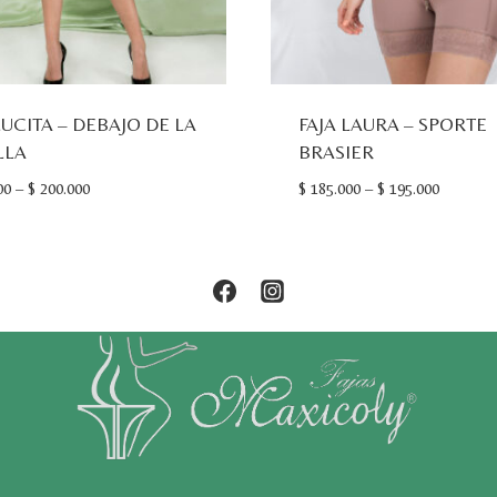
LUCITA – DEBAJO DE LA
FAJA LAURA – SPORTE
LLA
BRASIER
00
–
$
200.000
$
185.000
–
$
195.000