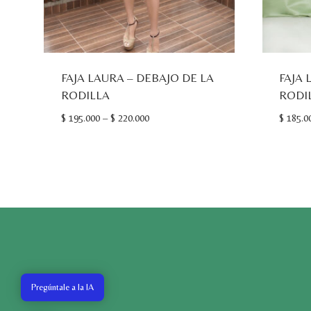
FAJA LAURA – DEBAJO DE LA
FAJA 
RODILLA
RODI
$
195.000
–
$
220.000
$
185.0
Pregúntale a la IA