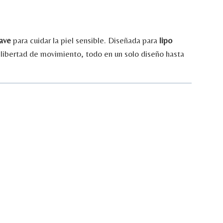
uave
para
cuidar
la
piel
sensible.
Diseñada
para
lipo
y
libertad
de
movimiento,
todo
en
un
solo
diseño
hasta
.