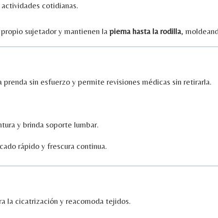
o
actividades
cotidianas.
u
propio
sujetador
y
mantienen
la
pierna
hasta
la
rodilla
,
moldean
a
prenda
sin
esfuerzo
y
permite
revisiones
médicas
sin
retirarla.
ntura
y
brinda
soporte
lumbar.
ecado
rápido
y
frescura
continua.
ra
la
cicatrización
y
reacomoda
tejidos.