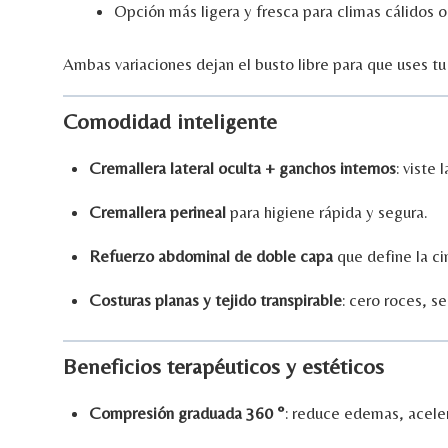
Opción
más
ligera
y
fresca
para
climas
cálidos
Ambas
variaciones
dejan
el
busto
libre
para
que
uses
t
Comodidad
inteligente
Cremallera
lateral
oculta +
ganchos
internos
:
viste
l
Cremallera
perineal
para
higiene
rápida
y
segura.
Refuerzo
abdominal
de
doble
capa
que
define
la
ci
Costuras
planas
y
tejido
transpirable
:
cero
roces,
s
Beneficios
terapéuticos
y
estéticos
Compresión
graduada
360 °
:
reduce
edemas,
acele