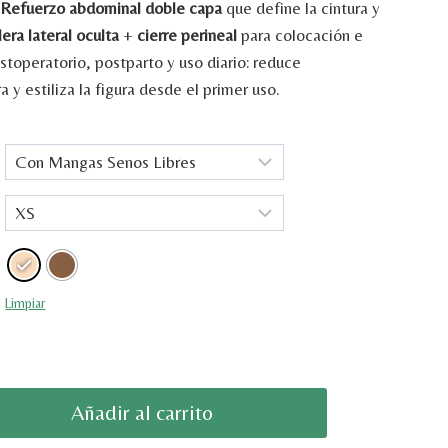
.
Refuerzo
abdominal
doble
capa
que
define
la
cintura
y
lera
lateral
oculta
+
cierre
perineal
para
colocación
e
stoperatorio,
postparto
y
uso
diario:
reduce
ra
y
estiliza
la
figura
desde
el
primer
uso.
Limpiar
ecio
Añadir al carrito
tual