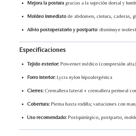
Mejora
la
postura
gracias
a
la
sujeción
dorsal
y
lumb
Moldeo
inmediato
de
abdomen,
cintura,
caderas,
g
Alivio
postoperatorio
y
postparto
:
disminuye
molest
Especificaciones
Tejido
exterior:
Powernet
médico (
compresión
alta
Forro
interior:
Lycra
nylon
hipoalergénica
Cierres:
Cremallera
lateral +
cremallera
perineal
co
Cobertura:
Pierna
hasta
rodilla;
variaciones
con
man
Uso
recomendado:
Postquirúrgico,
postparto,
mold