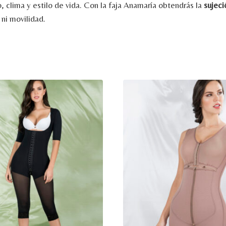
o,
clima
y
estilo
de
vida.
Con
la
faja
Anamaría
obtendrás
la
sujec
d
ni
movilidad.