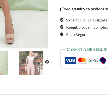
POSTQUIRÚRGICA
era:
es:
cantidad
¡Envío gratuito en pedidos 
$ 200.000.
$ 
Satisfacción garantizada
Reembolsos sin complic
Pago Seguro
GARANTÍA DE SEGURI