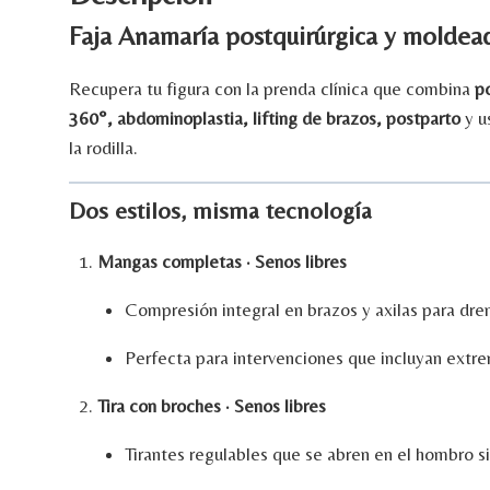
Faja Anamaría
postquirúrgica
y
moldea
Recupera
tu
figura
con
la
prenda
clínica
que
combina
p
360°,
abdominoplastia,
lifting
de
brazos,
postparto
y
u
la
rodilla.
Dos
estilos,
misma
tecnología
Mangas
completas ·
Senos
libres
Compresión
integral
en
brazos
y
axilas
para
dre
Perfecta
para
intervenciones
que
incluyan
extr
Tira
con
broches ·
Senos
libres
Tirantes
regulables
que
se
abren
en
el
hombro
s