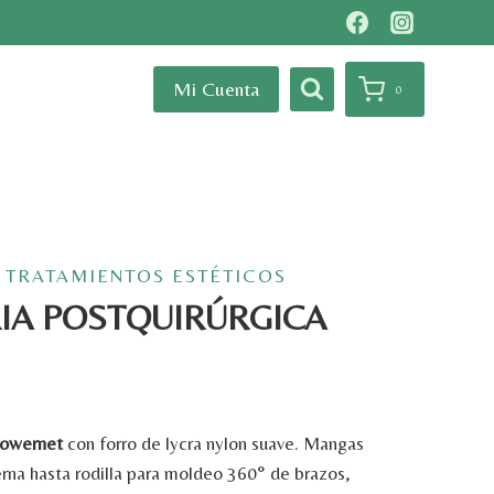
Mi Cuenta
0
 TRATAMIENTOS ESTÉTICOS
IA POSTQUIRÚRGICA
owernet
con
forro
de
lycra
nylon
suave.
Mangas
erna
hasta
rodilla
para
moldeo
360°
de
brazos,