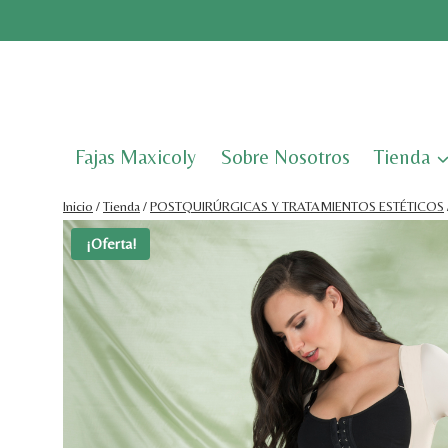
Saltar
al
contenido
Fajas Maxicoly
Sobre Nosotros
Tienda
Inicio
/
Tienda
/
POSTQUIRÚRGICAS Y TRATAMIENTOS ESTÉTICOS
¡Oferta!