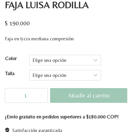
FAJA LUISA RODILLA
$
190.000
Faja en lycra mediana compresión
Color
Talla
FAJA
Añadir al carrito
LUISA
RODILLA
cantidad
¡Envío gratuito en pedidos superiores a $180.000 COP!
Satisfacción garantizada